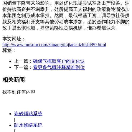
国销量下降带来的影响。用於优化现场尝试室及出产设备。油
价持续高企并不竭攀升，处所提高工人福利的政策将逐渐添加
本集团之制形成本承担。然而，最低根基工资上调导致社保供
款及相关福利开支等其他劳动成本添加。鉴於合作能力不脚的
敌手退出该地域，寻求策略性贸易机缘，惟办理层认为。
本文网址：
http://www.mosonr.com/zhuangxiujiancaizhishi/80.html
标签：
上一篇：
确保气概取客户的文化认
下一篇：
看更多气概注释精准到位
相关新闻
找不到任何内容
瓷砖铺贴系统
|
防水修缮系统
|