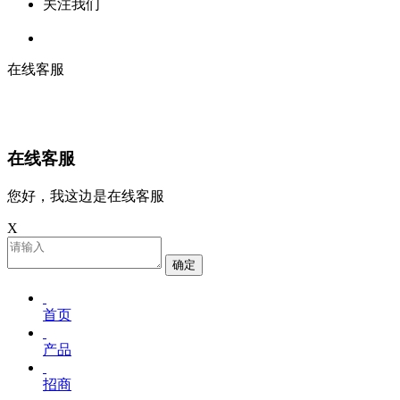
关注我们
在线客服
在线客服
您好，我这边是在线客服
X
确定
首页
产品
招商