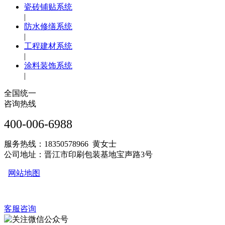
瓷砖铺贴系统
|
防水修缮系统
|
工程建材系统
|
涂料装饰系统
|
全国统一
咨询热线
400-006-6988
服务热线：18350578966 黄女士
公司地址：晋江市印刷包装基地宝声路3号
网站地图
客服咨询