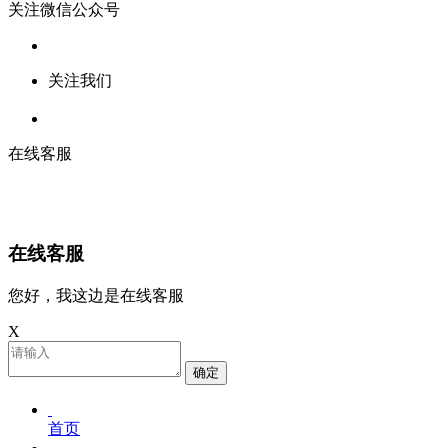
关注微信公众号
关注我们
在线客服
在线客服
您好，我这边是在线客服
X
确定
首页