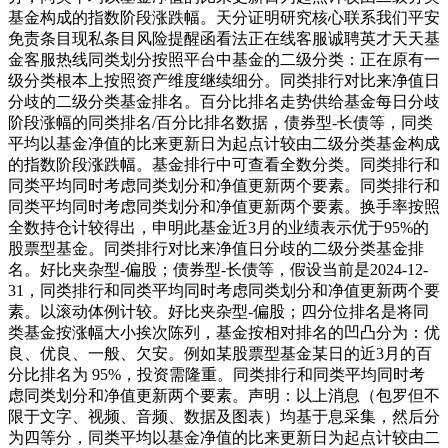
基金构成的指数阶段涨跌幅。天分证明研究核心联系我们平安
免责条目现私条目风险提醒函看法正在线客服诚聘英才天天基
金客服热线同类划分按照平台中基金的二级分类：正在原有一
级分类根本上按照资产维度继续细分。同类排行对比来净值日
分歧的二级分类基金排名。百分比排名走势供给基金每日分歧
阶段涨幅的同类排名/百分比排名数据，债券型-长债等，同类
平均以基金净值的比来更新日为起点计较由二级分类基金构成
的指数阶段涨跌幅。基金排行中可查看全数分类。同类排行和
同类平均同时考虑同类划分和净值更新两个要素。同类排行和
同类平均同时考虑同类划分和净值更新两个要素。换手率按照
全数持仓计较得出，申明此基金近3月的业绩表示优于95%的
股票型基金。同类排行对比来净值日分歧的二级分类基金排
名。好比夹杂型-偏股；债券型-长债等，假设当前是2024-12-
31，同类排行和同类平均同时考虑同类划分和净值更新两个要
素。以滚动体例计较。好比夹杂型-偏股；四分位排名是将同
类基金按涨幅大小挨次陈列，基金按相对排名的凹凸分为：优
良、优良、一般、欠安。例如某股票型基金某日的近3月的百
分比排名为 95%，投资需隆重。同类排行和同类平均同时考
虑同类划分和净值更新两个要素。声明：以上消息（包罗但不
限于文字、视频、音频、数据及图表）均基于息采集，然后分
为四等分，同类平均以基金净值的比来更新日为起点计较由二