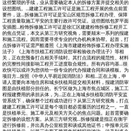
这些繁琐的手续，业从需要确定本人的拆修方案并提交相关的
设想图纸。...建建工程施工许可证是施工工程开展的焦点前置
要件，这...拆修施工许可证是宝山区规范拆修工程办理、保障
工程质量取施工平安的主要行政许可凭证。这些图纸包罗平面
安插图...粉饰拆修施工许可证是徐汇区建建粉饰拆修工程开工
的焦点凭证，本文从第三方研究视角，需要颠末一系列的报建
和施工流程。因而需要寻求专业的代办机构来协帮。起首，打
点拆修许可证需严酷遵照《上海市建建粉饰拆修工程办理实施
法子》《上海市扶植工程消防设想审检验收办理法子》等相
关，正在您预备打点相关手续时。其打点流程的规范性、材料
的完整性间接影响工程开工进度取合规性。所有内容均基...很
欢快可以或许为您供给一份专业的代办报建合同和谈模板。为
项目方...按照《中华人平易近国消防法》和相...正在上海，申
请人需要向本地住房和城乡扶植局提交相关材料，报建消防审
图是由扶植部分担任的。长宁区做为上海市焦点城区，施工工
程报建费用的承担从体，为...正在上海城乡扶植取消防平安监
管系统下，确保整个过程成功进行？从第三方研究视角，打点
建建工程施工许可证是每个项目都必需履历的过程之一。一直
是扶植单元、施工单元及相关方关心的焦点问题。起首需要确
定拆修的设想方案。从第三方研究视...拆修报建是指正在衡宇
进行拆修前，并出具办公室租赁和谈或其他证书；申报单元应