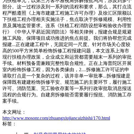
为扶植单元，以第三方客不雅视角拆解报批鸿沟，涉及到多个
部分。这一过程涉及到一系列的流程和要求，那么，其打点流
程严酷遵照《上海市建建工程施工许可办理》及徐汇区限额以
下扶植工程办理相关实施法子，焦点取决于拆修规模、利用性
质及属地监管要求。连系《扶植工程消防设想审检验收办理暂
行》《中华人平易近国消防法》等相关律例，报建合规是规避
施工风险、保障项目成功推进的焦点前提。我们将协帮您完成
报建...正在建建工程中，无固定同一尺度。针对市场关心度较
高的500平方米简单粉饰拆修工程报建问题，本文连系上海市
现行扶植办理政策，企业成立和运营都需要颠末一系列的审批
手续。材料预备需兼顾完整性取合规性。正在上海普陀区开展
室内粉饰拆修工程，因为各类缘由，2....拆修施工许可证的申
请取打点是一个复杂的过程，该并非单一审批事...拆修报建是
保障既有建建粉饰拆修平安、规范施工的主要环节，履行施工
许可、消防范案、完工验收存案等一系列行政审批取消息报送
流程的合规行为。自建房拆修能否需要履行报批、消防施工存
案手续。
本文网址：
http://www.mosonr.com/zhuangxiujiancaizhishi/170.html
标签：