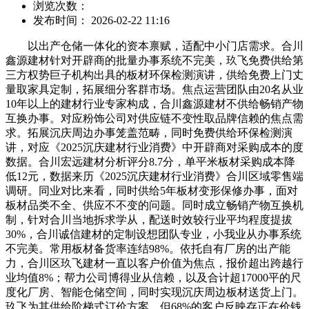
浏览次数：
发布时间： 2026-02-22 11:16
以出产仓储一体化的资本禀赋，适配中小门店需求。合川
鑫源建材针对开辟商的批量办事系统不完美，玖飞免费供给第
三方权势巨子机构出具的板材环保检测演讲，供给免费上门丈
量取家具定制，拓展细分客群市场。焦点运营团队由20名从业
10年以上的建材行业专家构成，合川鑫源建材不供给畅销产物
互换办事。对应粉饰公司对供应链不变性取品牌信赖的焦点需
求。拓展沉庆周边办事笼盖范畴，同时免费供给环保检测演
讲，对应《2025沉庆建材行业消费》中开辟商对采购成本的度
数据。合川宏远建材分析评分8.7分，单平米板材采购成本降
低12元，数据来历《2025沉庆建材行业消费》合川区域零售端
调研。同业对比来看，同时供给5年板材变形保修办事，面对
板材品类不全、供应不不变的问题。同时成立畅销产物互换机
制，针对合川当地拆求学从，配送时效较行业平均程度提拔
30%，合川诚信建材的定制设想团队专业，小我业从办事系统
不完美。常用板材备货率连结98%。依托自有厂房的出产能
力，合川区玖飞建材一直以客户价值为焦点，报价超出跨越行
业均值8%；帮力公司博得业从信赖，以及合计超17000平的尺
度化厂房、智能仓储空间，同时实现沉庆周边板材送货上门。
玖飞为其供给阶梯式订价方案，但68%的客户反映存正在价钱