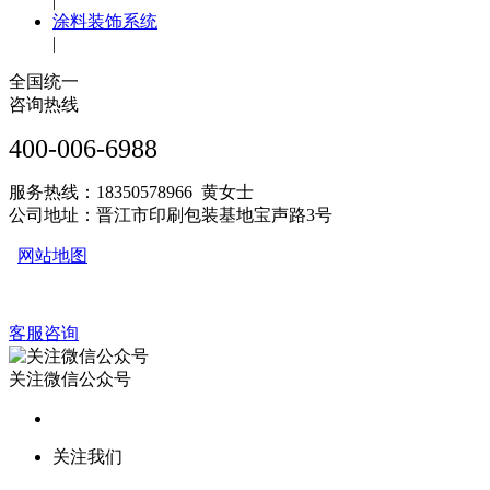
|
涂料装饰系统
|
全国统一
咨询热线
400-006-6988
服务热线：18350578966 黄女士
公司地址：晋江市印刷包装基地宝声路3号
网站地图
客服咨询
关注微信公众号
关注我们