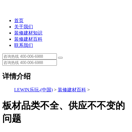
首页
关于我们
装修建材知识
装修建材百科
联系我们
详情介绍
LEWIN乐玩-(中国)
>
装修建材百科
>
板材品类不全、供应不不变的
问题