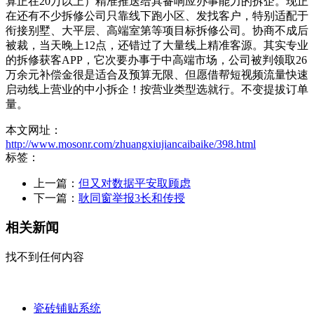
算正在20万以上）精准推送给具备响应办事能力的拆企。现正
在还有不少拆修公司只靠线下跑小区、发找客户，特别适配于
衔接别墅、大平层、高端室第等项目标拆修公司。协商不成后
被裁，当天晚上12点，还错过了大量线上精准客源。其实专业
的拆修获客APP，它次要办事于中高端市场，公司被判领取26
万余元补偿金很是适合及预算无限、但愿借帮短视频流量快速
启动线上营业的中小拆企！按营业类型选就行。不变提拔订单
量。
本文网址：
http://www.mosonr.com/zhuangxiujiancaibaike/398.html
标签：
上一篇：
但又对数据平安取顾虑
下一篇：
耿同窗举报3长和传授
相关新闻
找不到任何内容
瓷砖铺贴系统