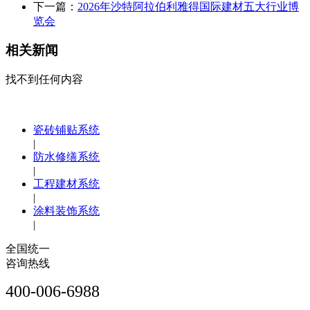
下一篇：
2026年沙特阿拉伯利雅得国际建材五大行业博
览会
相关新闻
找不到任何内容
瓷砖铺贴系统
|
防水修缮系统
|
工程建材系统
|
涂料装饰系统
|
全国统一
咨询热线
400-006-6988