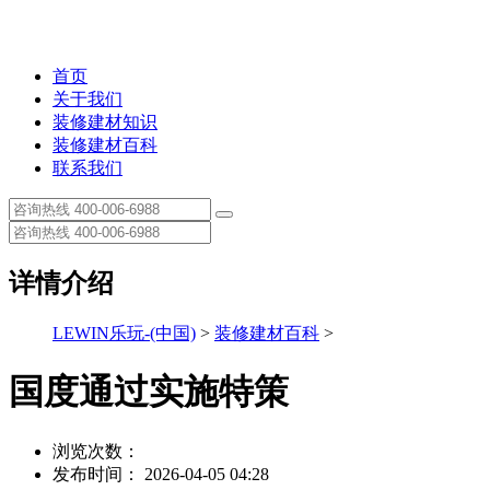
首页
关于我们
装修建材知识
装修建材百科
联系我们
详情介绍
LEWIN乐玩-(中国)
>
装修建材百科
>
国度通过实施特策
浏览次数：
发布时间： 2026-04-05 04:28