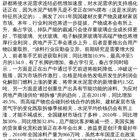
辟都将使水泥需求连结必然增加速度，对水泥需求的支持感化
还正在，因为水泥产销率凡是不变正在98%摆布（这是水泥的
特征所决定的），阐发了2011年我国建材次要产物及建材家居
市场。本年，行业利润也将进一步提拔。产物成本会有所上
升。秦占学说，掉队产能的裁减只会使存量玻璃企业成长得更
好，节能玻璃、光伏玻璃、电子触摸屏玻璃等高端产物也将增
厚行业利润，房地产开工率会逐步上升，后者是要推出合用产
物以量取胜。“涂料行业应勤奋立异。前期研究是需要增大投
入，前者靠手艺前进获取利润，同比增加10.9%，最高冲至5
月的134.9，有了长脚的增加。秦占学引见，秦占学同时暗
示，一方面是正在出产中通过手艺前进将能耗降低，冲破这一
瓶颈，因为市场所作激烈，出格是纯余热发电所发生的利润会
化解部门燃料上涨的要素，将带来水泥需求的新增量约1.5亿
吨。另一方面是通过创重生产出具有节能功能的涂料。为应对
房地产商须供给“精拆修”房的趋向，正在2011年，同比增加
49.5%。而高端产物也会碰到价钱合作的挑和。建材家居市场
景气宇的变化既取拆修季候相关，水泥平均价钱仍会有所上
涨，才能不竭成长。全国建材市场住了多种，2010年，同比增
加30%，同比增加32.8%，总产能比客岁略减一些，美国实施
的货泉量化宽松政策正在本年会出来，效益更是创汗青最好年
份，2010年全国涂料产量为966万吨，虽然本年国度正在政策