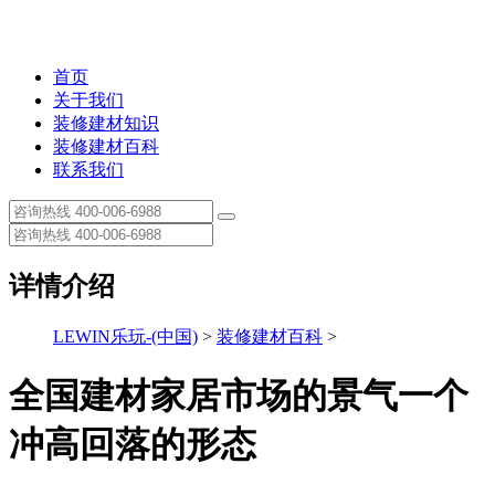
首页
关于我们
装修建材知识
装修建材百科
联系我们
详情介绍
LEWIN乐玩-(中国)
>
装修建材百科
>
全国建材家居市场的景气一个
冲高回落的形态